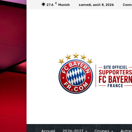
C
27.6
Munich
samedi, août 8, 2026
Conne
FCBAYERN FRANCE
Accueil
2026-2027
Coupes
Autre