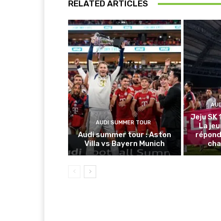
RELATED ARTICLES
AU
Jeju SK 
AUDI SUMMER TOUR
La je
Audi summer tour : Aston
répond
Villa vs Bayern Munich
cha