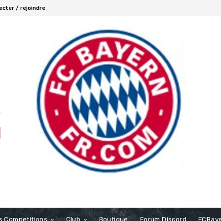
cter / rejoindre
s Competitions
Club
Boutique
Forum Discord
FCBaye