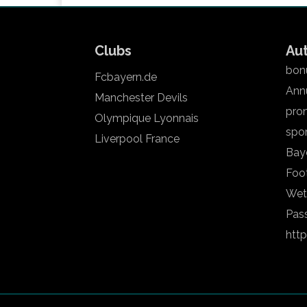
Clubs
Au
bonu
Fcbayern.de
Annu
Manchester Devils
pron
Olympique Lyonnais
spo
Liverpool France
Bay
Foot
Wet
Pas
htt