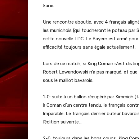
Sané.
Une rencontre aboutie, avec 4 français alig
les munichois (qui toucheront le poteau par S
cette nouvelle LDC. Le Bayern est armé pour 
efficacité toujours sans égale actuellement.
Lors de ce match, si King Coman s’est disti
Robert Lewandowski n’a pas marqué, et que 
sous le maillot bavarois.
1-0: suite à un ballon récupéré par Kimmich 
à Coman d’un centre tendu, le français contr
Imparable. Le français dernier buteur bavaroi
l’édition suivante…
2-0: toujours dans les bons coups, King Com