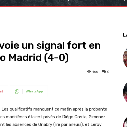
L
voie un signal fort en
co Madrid (4-0)
166
0
st
WhatsApp
tif. Les qualificatifs manquent ce matin après la probante
Si les madrilènes étaient privés de Diégo Costa, Gimenez
 les absences de Gnabry (lire par ailleurs), et Leroy