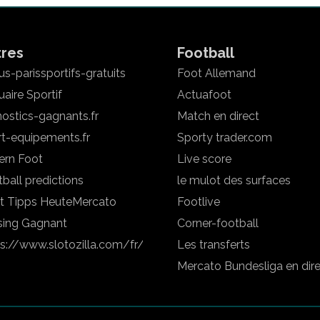
tres
Football
s-parissportifs-gratuits
Foot Allemand
aire Sportif
Actuafoot
ostics-gagnants.fr
Match en direct
rt-equipements.fr
Sporty trader.com
ern Foot
Live score
ball predictions
le mulot des surfaces
t Tipps Heute
Mercato
Footlive
sing Gagnant
Corner-football
ps://www.slotozilla.com/fr/
Les transferts
Mercato Bundesliga en dir