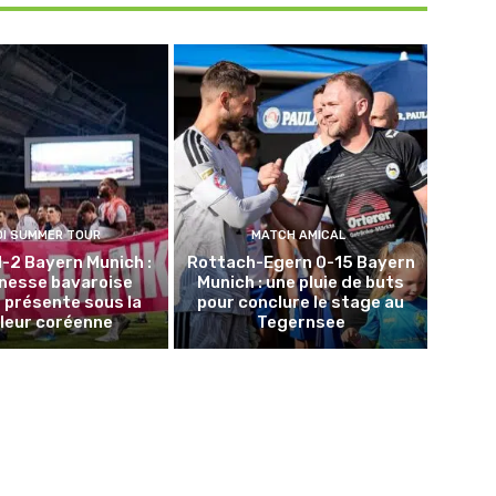
DI SUMMER TOUR
MATCH AMICAL
1-2 Bayern Munich :
Rottach-Egern 0-15 Bayern
unesse bavaroise
Munich : une pluie de buts
 présente sous la
pour conclure le stage au
leur coréenne
Tegernsee