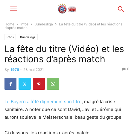
Home
Infos
Bundesliga
La fête du titre (Vidéo) et les réactions
d’après match
Infos
Bundesliga
La fête du titre (Vidéo) et les
réactions d’après match
0
By
1976
-
23 mai 2021
Le Bayern a fêté dignement son titre
, malgré la crise
sanitaire. A noter que ce sont David, Javi et Jérôme qui
auront soulevé le Meisterschale, beau geste du groupe.
Ci dessous, les réactions d’après match: