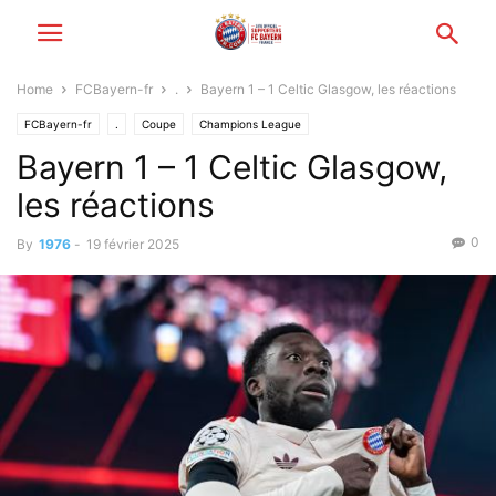
Home
FCBayern-fr
.
Bayern 1 – 1 Celtic Glasgow, les réactions
FCBayern-fr
.
Coupe
Champions League
Bayern 1 – 1 Celtic Glasgow,
les réactions
0
By
1976
-
19 février 2025