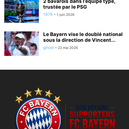
2 bavarois dans l’équipe type,
trustée par le PSG
1976
-
1 juin 2026
Le Bayern vise le doublé national
sous la direction de Vincent...
ghost
-
22 mai 2026