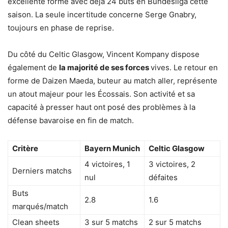
excellente forme avec déjà 24 buts en Bundesliga cette
saison. La seule incertitude concerne Serge Gnabry,
toujours en phase de reprise.
Du côté du Celtic Glasgow, Vincent Kompany dispose
également de
la majorité de ses forces
vives. Le retour en
forme de Daizen Maeda, buteur au match aller, représente
un atout majeur pour les Écossais. Son activité et sa
capacité à presser haut ont posé des problèmes à la
défense bavaroise en fin de match.
Critère
Bayern Munich
Celtic Glasgow
4 victoires, 1
3 victoires, 2
Derniers matchs
nul
défaites
Buts
2.8
1.6
marqués/match
Clean sheets
3 sur 5 matchs
2 sur 5 matchs