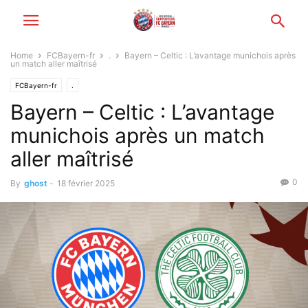
Home
FCBayern-fr
.
Bayern – Celtic : L’avantage munichois après
un match aller maîtrisé
FCBayern-fr
.
Bayern – Celtic : L’avantage
munichois après un match
aller maîtrisé
0
By
ghost
-
18 février 2025