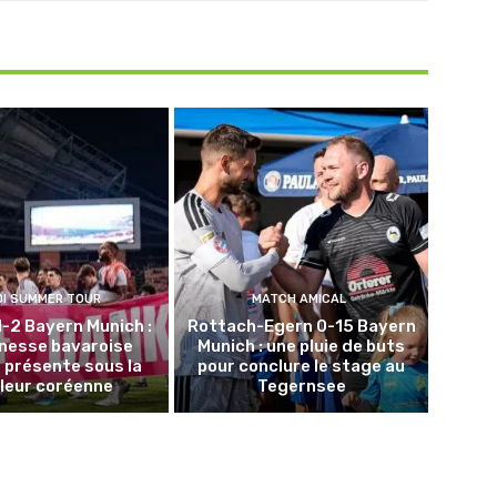
DI SUMMER TOUR
MATCH AMICAL
1-2 Bayern Munich :
Rottach-Egern 0-15 Bayern
unesse bavaroise
Munich : une pluie de buts
 présente sous la
pour conclure le stage au
leur coréenne
Tegernsee