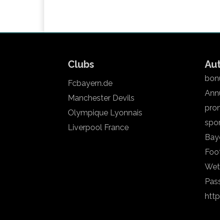
Clubs
Au
bonu
Fcbayern.de
Annu
Manchester Devils
pron
Olympique Lyonnais
spo
Liverpool France
Bay
Foot
Wet
Pas
htt