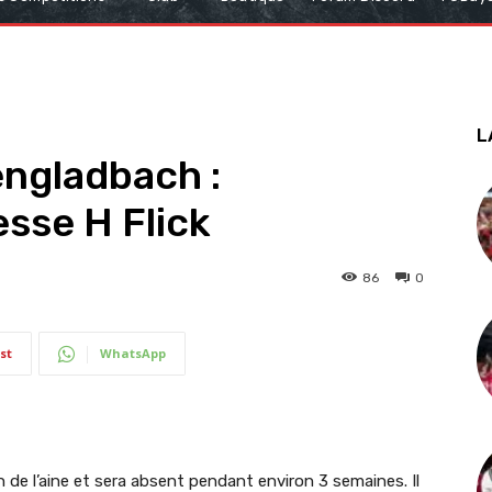
L
ngladbach :
sse H Flick
86
0
st
WhatsApp
n de l’aine et sera absent pendant environ 3 semaines. Il