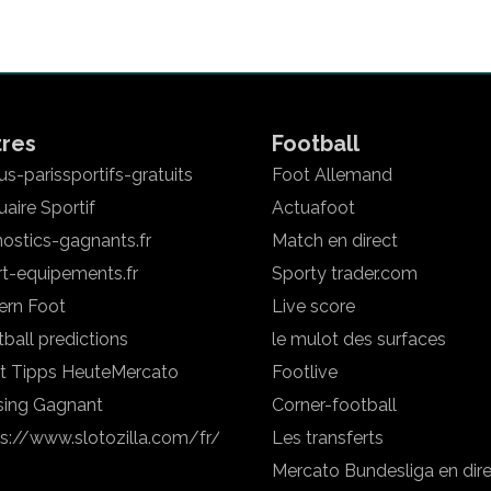
tres
Football
s-parissportifs-gratuits
Foot Allemand
aire Sportif
Actuafoot
ostics-gagnants.fr
Match en direct
rt-equipements.fr
Sporty trader.com
ern Foot
Live score
ball predictions
le mulot des surfaces
t Tipps Heute
Mercato
Footlive
sing Gagnant
Corner-football
ps://www.slotozilla.com/fr/
Les transferts
Mercato Bundesliga en dir