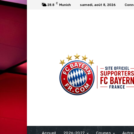
C
28.8
Munich
samedi, août 8, 2026
Conne
FCBAYERN FRANCE
Accueil
2026-2027
Coupes
Autre