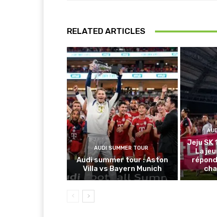
RELATED ARTICLES
AU
Jeju SK 
AUDI SUMMER TOUR
La je
Audi summer tour : Aston
répond
Villa vs Bayern Munich
cha