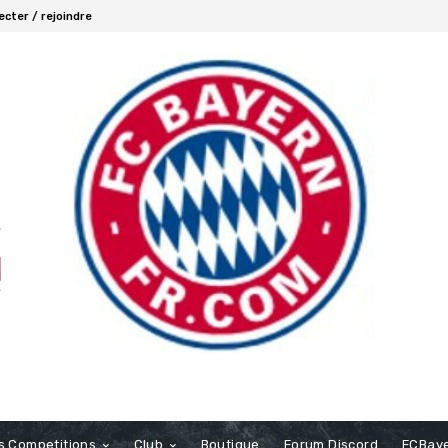
cter / rejoindre
s Competitions
Club
Boutique
Forum Discord
FCBaye