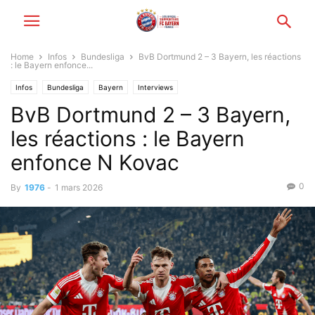
Home
Infos
Bundesliga
BvB Dortmund 2 – 3 Bayern, les réactions
: le Bayern enfonce...
Infos
Bundesliga
Bayern
Interviews
BvB Dortmund 2 – 3 Bayern,
les réactions : le Bayern
enfonce N Kovac
0
By
1976
-
1 mars 2026