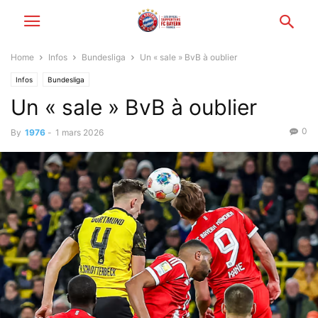
Home
Infos
Bundesliga
Un « sale » BvB à oublier
Infos
Bundesliga
Un « sale » BvB à oublier
0
By
1976
-
1 mars 2026