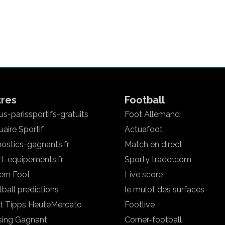
tres
Football
s-parissportifs-gratuits
Foot Allemand
aire Sportif
Actuafoot
ostics-gagnants.fr
Match en direct
rt-equipements.fr
Sporty trader.com
ern Foot
Live score
ball predictions
le mulot des surfaces
t Tipps Heute
Mercato
Footlive
sing Gagnant
Corner-football