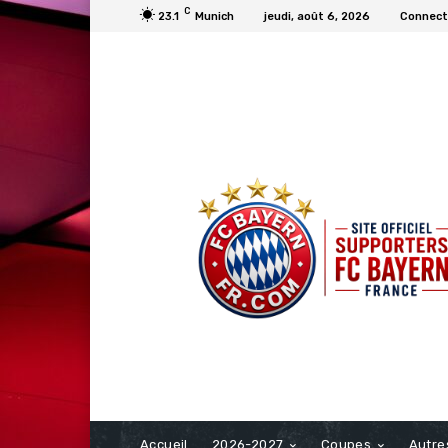
C
23.1
Munich
jeudi, août 6, 2026
Connecte
FCBAYERN FRANCE
Accueil
2026-2027
Coupes
Autre