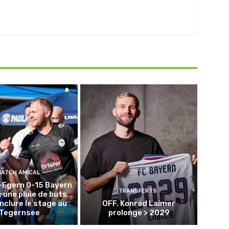
MATCH AMICAL
-Egern 0-15 Bayern
TRANSFERTS
: une pluie de buts
nclure le stage au
OFF. Konrad Laimer
Tegernsee
prolonge > 2029