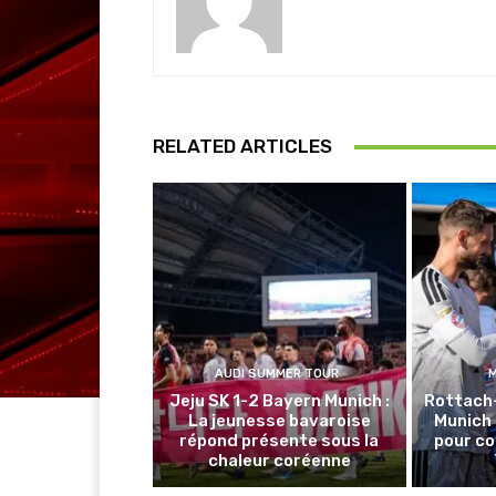
RELATED ARTICLES
AUDI SUMMER TOUR
Jeju SK 1-2 Bayern Munich :
Rottach
La jeunesse bavaroise
Munich 
répond présente sous la
pour co
chaleur coréenne