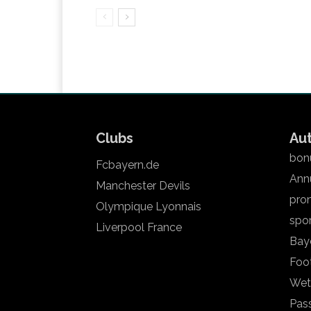
Clubs
Au
bonu
Fcbayern.de
Annu
Manchester Devils
pron
Olympique Lyonnais
spo
Liverpool France
Bay
Foot
Wet
Pas