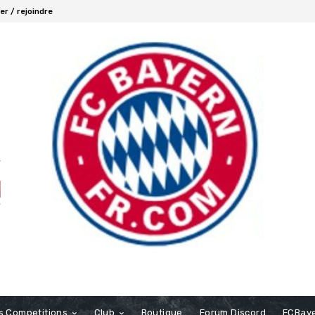
r / rejoindre
s Competitions
Club
Boutique
Forum Discord
FCBaye