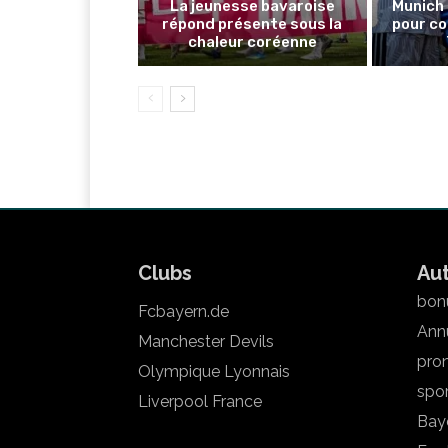
La jeunesse bavaroise
Munich 
répond présente sous la
pour co
chaleur coréenne
Clubs
Au
bonu
Fcbayern.de
Annu
Manchester Devils
pron
Olympique Lyonnais
spo
Liverpool France
Bay