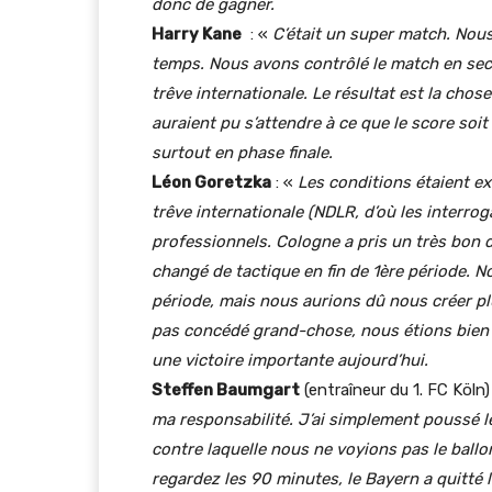
donc de gagner.
Harry Kane
: «
C’était un super match.
Nous
temps.
Nous avons contrôlé le match en se
trêve internationale.
Le résultat est la chose
auraient pu s’attendre à ce que le score soit 
surtout en phase finale.
Léon Goretzka
: «
Les conditions étaient ex
trêve internationale (NDLR, d’où les interro
professionnels.
Cologne a pris un très bon 
changé de tactique en fin de 1ère période.
No
période, mais nous aurions dû nous créer p
pas concédé grand-chose, nous étions bien p
une victoire importante aujourd’hui.
Steffen Baumgart
(entraîneur du 1. FC Köln) 
ma responsabilité.
J’ai simplement poussé le
contre laquelle nous ne voyions pas le ballo
regardez les 90 minutes, le Bayern a quitté l