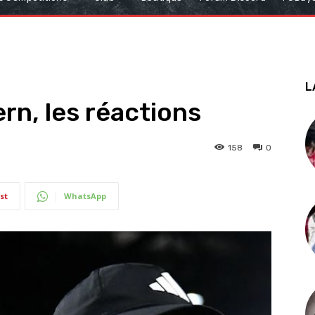
L
rn, les réactions
158
0
st
WhatsApp