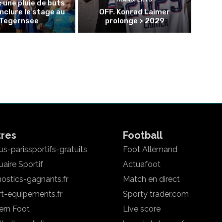
: une pluie de buts
nclure le stage au
OFF. Konrad Laimer
Tegernsee
prolonge > 2029
tres
Football
s-parissportifs-gratuits
Foot Allemand
aire Sportif
Actuafoot
ostics-gagnants.fr
Match en direct
rt-equipements.fr
Sporty trader.com
ern Foot
Live score