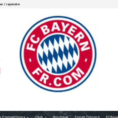
r / rejoindre
s Competitions
Club
Boutique
Forum Discord
FCBaye