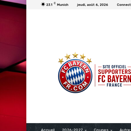
C
23.1
Munich
jeudi, août 6, 2026
Connecte
FCBAYERN FRANCE
Accueil
2026-2027
Coupes
Autre