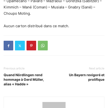
– Upamecano – Pavard – Mazraoui – Goretzka (Sabitzer) –
Kimmich – Mané (Coman) – Musiala – Gnabry (Sané) –
Choupo Moting.
Aucun carton distribué dans ce match.
Previous article
Next article
Quand Nördlingen rend
Un Bayern revigoré et
hommage à Gerd Müller,
prolifique
alias « Hadde »