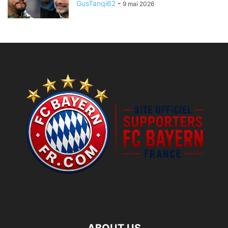
GusTanqi62
-
9 mai 2026
ABOUT US