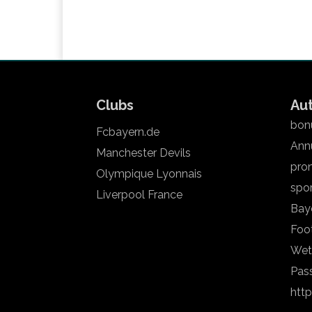
Clubs
Au
bonu
Fcbayern.de
Annu
Manchester Devils
pron
Olympique Lyonnais
spo
Liverpool France
Bay
Foot
Wet
Pas
htt