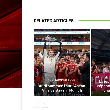
RELATED ARTICLES
AU
Jeju SK 
AUDI SUMMER TOUR
La je
Audi summer tour : Aston
répond
Villa vs Bayern Munich
cha