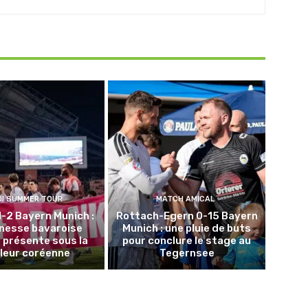
DI SUMMER TOUR
MATCH AMICAL
1-2 Bayern Munich :
Rottach-Egern 0-15 Bayern
unesse bavaroise
Munich : une pluie de buts
 présente sous la
pour conclure le stage au
leur coréenne
Tegernsee