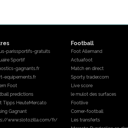
tres
Football
s-parissportifs-gratuits
Foot Allemand
aire Sportif
Actuafoot
ostics-gagnants.fr
Match en direct
rt-equipements.fr
Sporty trader.com
ern Foot
Live score
ball predictions
le mulot des surfaces
t Tipps Heute
Mercato
Footlive
sing Gagnant
Corner-football
ps://www.slotozilla.com/fr/
Les transferts