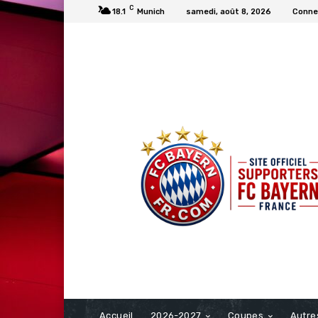
C
18.1
Munich
samedi, août 8, 2026
Connec
FCBAYERN FRANCE
Accueil
2026-2027
Coupes
Autre