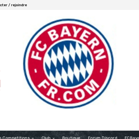
ter / rejoindre
s Competitions
Club
Boutique
Forum Discord
FCBaye