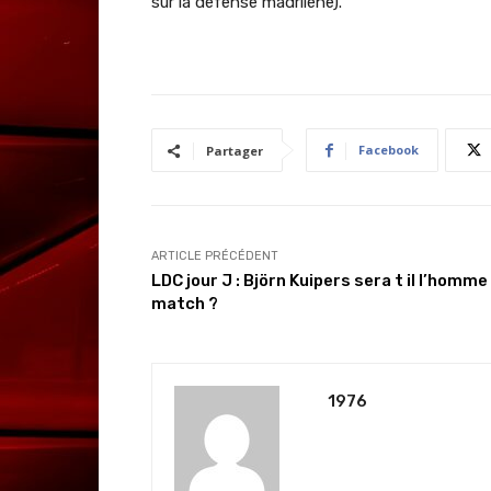
sur la défense madrilène).
Facebook
Partager
ARTICLE PRÉCÉDENT
LDC jour J : Björn Kuipers sera t il l’homme
match ?
1976