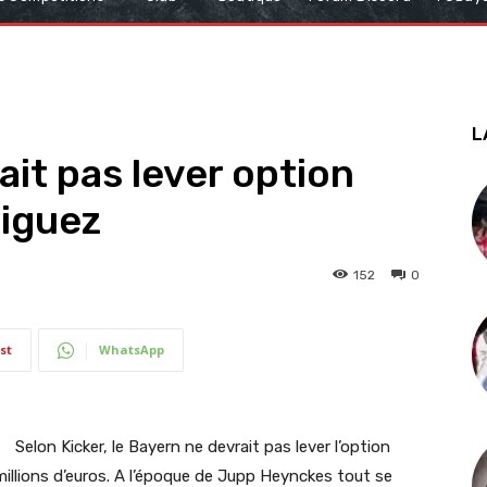
L
it pas lever option
riguez
152
0
st
WhatsApp
Selon Kicker, le Bayern ne devrait pas lever l’option
millions d’euros. A l’époque de Jupp Heynckes tout se