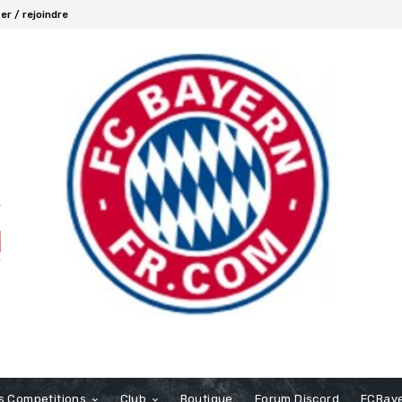
r / rejoindre
s Competitions
Club
Boutique
Forum Discord
FCBaye