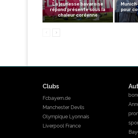
La jeunesse bavaroise
Munich 
répond présente sous la
pour co
chaleur coréenne
Clubs
Au
bonu
Fcbayern.de
Annu
Manchester Devils
pron
Olympique Lyonnais
spo
Liverpool France
Bay