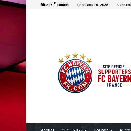
C
21.8
Munich
jeudi, août 6, 2026
Connecte
FCBAYERN FRANCE
Accueil
2026-2027
Coupes
Autre