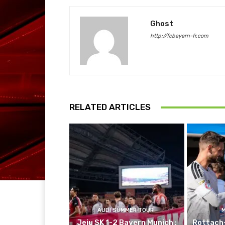
Ghost
http://fcbayern-fr.com
RELATED ARTICLES
AUDI SUMMER TOUR
Jeju SK 1-2 Bayern Munich :
Rottach