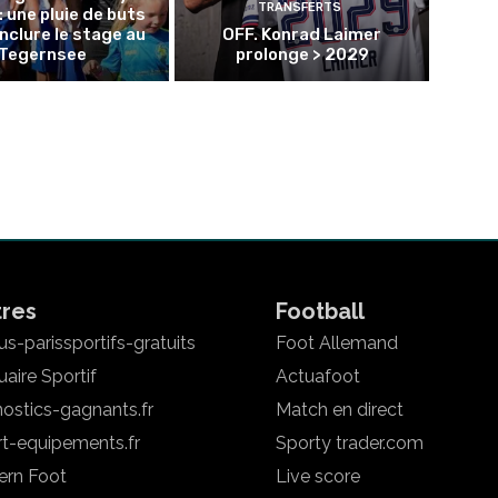
TRANSFERTS
: une pluie de buts
nclure le stage au
OFF. Konrad Laimer
Tegernsee
prolonge > 2029
tres
Football
s-parissportifs-gratuits
Foot Allemand
aire Sportif
Actuafoot
ostics-gagnants.fr
Match en direct
rt-equipements.fr
Sporty trader.com
ern Foot
Live score