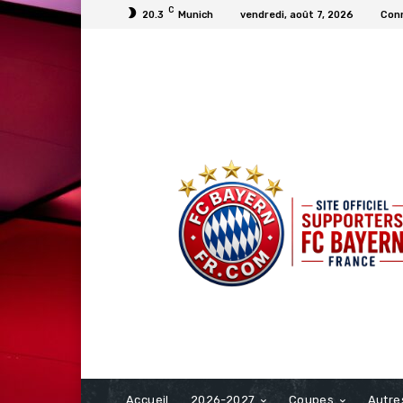
C
20.3
Munich
vendredi, août 7, 2026
Conn
FCBAYERN FRANCE
Accueil
2026-2027
Coupes
Autre