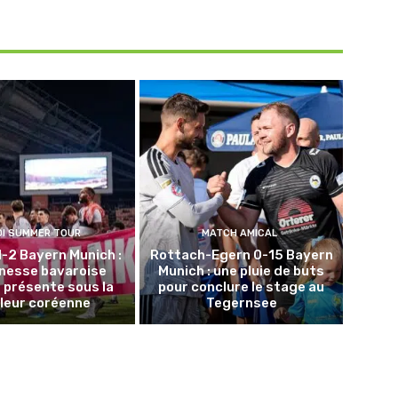
DI SUMMER TOUR
MATCH AMICAL
1-2 Bayern Munich :
Rottach-Egern 0-15 Bayern
unesse bavaroise
Munich : une pluie de buts
 présente sous la
pour conclure le stage au
leur coréenne
Tegernsee