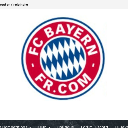
ecter / rejoindre
s Competitions
Club
Boutique
Forum Discord
FCBaye