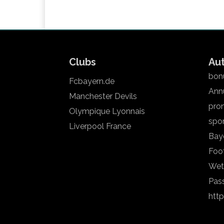
Clubs
Au
bonu
Fcbayern.de
Annu
Manchester Devils
pron
Olympique Lyonnais
spo
Liverpool France
Bay
Foot
Wet
Pas
htt