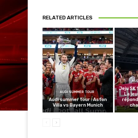
RELATED ARTICLES
AU
Jeju SK 
AUDI SUMMER TOUR
La je
Audi summer tour : Aston
répond
Villa vs Bayern Munich
cha