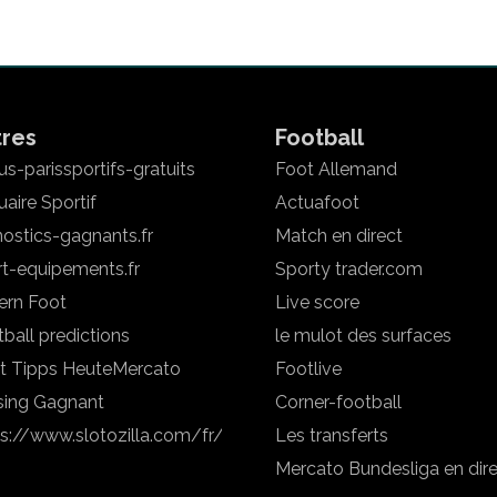
tres
Football
s-parissportifs-gratuits
Foot Allemand
aire Sportif
Actuafoot
ostics-gagnants.fr
Match en direct
rt-equipements.fr
Sporty trader.com
ern Foot
Live score
ball predictions
le mulot des surfaces
t Tipps Heute
Mercato
Footlive
sing Gagnant
Corner-football
ps://www.slotozilla.com/fr/
Les transferts
Mercato Bundesliga en dir