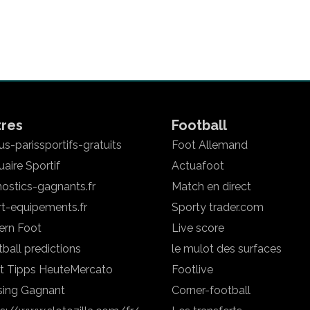
tres
Football
s-parissportifs-gratuits
Foot Allemand
aire Sportif
Actuafoot
ostics-gagnants.fr
Match en direct
rt-equipements.fr
Sporty trader.com
ern Foot
Live score
ball predictions
le mulot des surfaces
t Tipps Heute
Mercato
Footlive
sing Gagnant
Corner-football