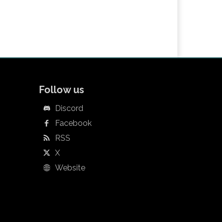
Follow us
Discord
Facebook
RSS
X
Website