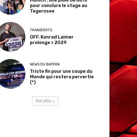
pour conclure le stage au
Tegernsee
TRANSFERTS
OFF. Konrad Laimer
prolonge > 2029
NEWS DU BAYERN
Triste fin pour une coupe du
Monde qui restera pervertie
(*)
Voir plus