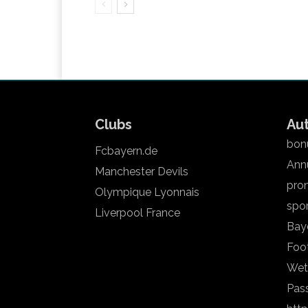
Clubs
Au
bonu
Fcbayern.de
Annu
Manchester Devils
pron
Olympique Lyonnais
spo
Liverpool France
Bay
Foot
Wet
Pas