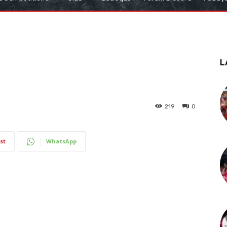
L
219
0
st
WhatsApp