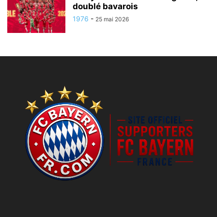
doublé bavarois
1976
-
25 mai 2026