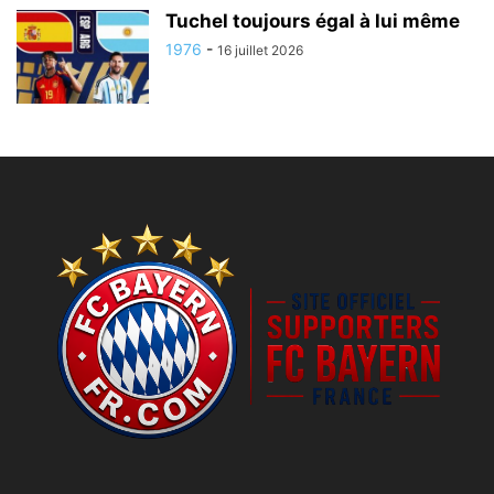
Tuchel toujours égal à lui même
1976
-
16 juillet 2026