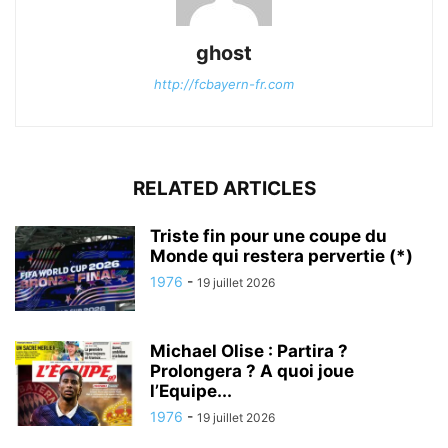
ghost
http://fcbayern-fr.com
RELATED ARTICLES
Triste fin pour une coupe du
Monde qui restera pervertie (*)
1976
-
19 juillet 2026
Michael Olise : Partira ?
Prolongera ? A quoi joue
l’Equipe...
1976
-
19 juillet 2026