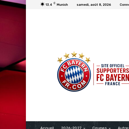
C
13.4
Munich
samedi, août 8, 2026
Conne
FCBAYERN FRANCE
Accueil
2026-2027
Coupes
Autre