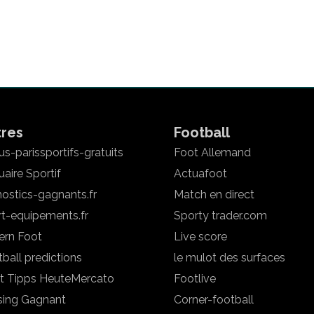
tres
Football
s-parissportifs-gratuits
Foot Allemand
aire Sportif
Actuafoot
ostics-gagnants.fr
Match en direct
rt-equipements.fr
Sporty trader.com
ern Foot
Live score
ball predictions
le mulot des surfaces
t Tipps Heute
Mercato
Footlive
sing Gagnant
Corner-football