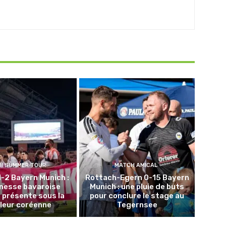
DI SUMMER TOUR
MATCH AMICAL
1-2 Bayern Munich :
Rottach-Egern 0-15 Bayern
unesse bavaroise
Munich : une pluie de buts
 présente sous la
pour conclure le stage au
leur coréenne
Tegernsee