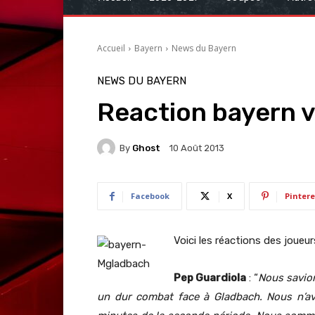
Accueil
Bayern
News du Bayern
NEWS DU BAYERN
Reaction bayern 
By
Ghost
10 Août 2013
Facebook
X
Pintere
Voici les réactions des joue
Pep Guardiola
: “
Nous savion
un dur combat face à Gladbach. Nous n’av