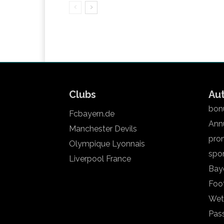
Clubs
Au
bonu
Fcbayern.de
Annu
Manchester Devils
pron
Olympique Lyonnais
spo
Liverpool France
Bay
Foot
Wet
Pas