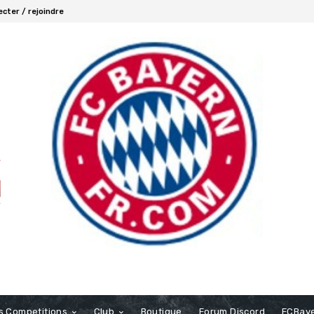
cter / rejoindre
s Competitions
Club
Boutique
Forum Discord
FCBaye