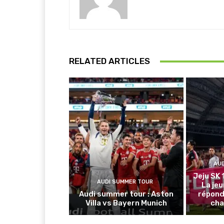
RELATED ARTICLES
AU
Jeju SK 
AUDI SUMMER TOUR
La je
Audi summer tour : Aston
répond
Villa vs Bayern Munich
cha