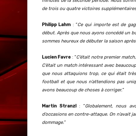
minutes de la seconde période. Nous sommes
de trois ou quatre victoires supplémentaire
Philipp Lahm
: “
Ce qui importe est de gag
début. Après que nous ayons concédé un bu
sommes heureux de débuter la saison après 4
Lucien Favre
: “
C’était notre premier match,
C’était un match intéressant avec beaucoup d
que nous attaquions trop, ce qui était trè
football et que nous n’attendions pas un
avons beaucoup de choses à corriger.
“
Martin Stranzl
: “
Globalement, nous av
d’occasions en contre-attaque. On n’avait ja
dommage.
“