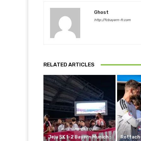
Ghost
http://fcbayern-fr.com
RELATED ARTICLES
AUDI SUMMER TOUR
Jeju SK 1-2 Bayern Munich :
Rottach