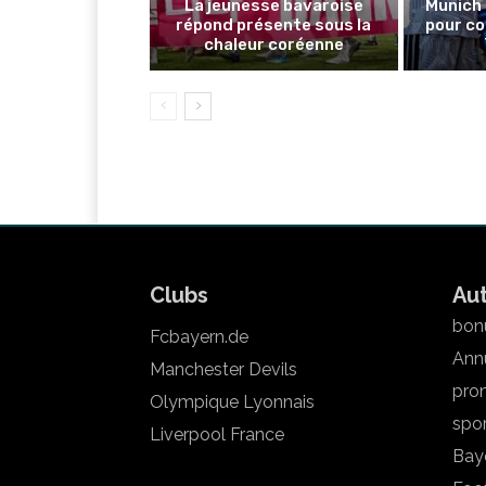
La jeunesse bavaroise
Munich 
répond présente sous la
pour co
chaleur coréenne
Clubs
Au
bonu
Fcbayern.de
Annu
Manchester Devils
pron
Olympique Lyonnais
spo
Liverpool France
Bay