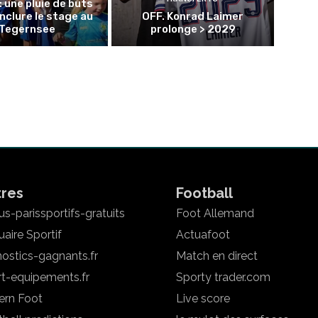
: une pluie de buts
nclure le stage au
OFF. Konrad Laimer
Tegernsee
prolonge > 2029
tres
Football
s-parissportifs-gratuits
Foot Allemand
aire Sportif
Actuafoot
ostics-gagnants.fr
Match en direct
rt-equipements.fr
Sporty trader.com
ern Foot
Live score