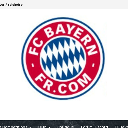
er / rejoindre
s Competitions
Club
Boutique
Forum Discord
FCBaye