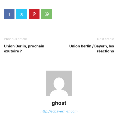
Previous article
Next article
Union Berlin, prochain
Union Berlin / Bayern, les
exutoire ?
réactions
ghost
http://fcbayern-fr.com