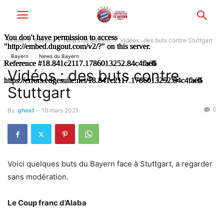
Home
Bayern
News du Bayern
Vidéos : des buts contre Stuttgart
Bayern
News du Bayern
Vidéos : des buts contre
Stuttgart
0
By
ghost
-
19 mars 2021
Voici quelques buts du Bayern face à Stuttgart, a regarder
sans modération.
Le Coup franc d’Alaba