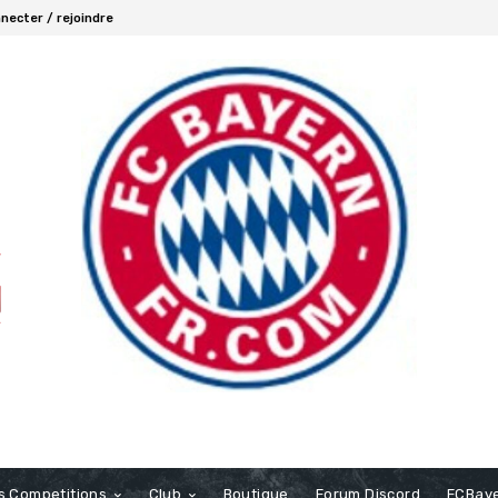
necter / rejoindre
s Competitions
Club
Boutique
Forum Discord
FCBaye