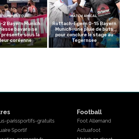
DI SUMMER TOUR
MATCH AMICAL
1-2 Bayern Munich :
Rottach-Egern 0-15 Bayern
unesse bavaroise
Munich : une pluie de buts
 présente sous la
pour conclure le stage au
leur coréenne
Tegernsee
tres
Football
s-parissportifs-gratuits
Foot Allemand
aire Sportif
Actuafoot