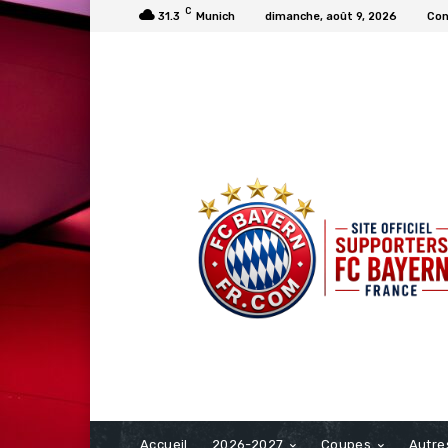
C
31.3
Munich
dimanche, août 9, 2026
Con
FCBAYERN FRANCE
Accueil
2026-2027
Coupes
Autre