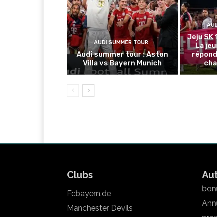
AU
Jeju SK 
AUDI SUMMER TOUR
La je
Audi summer tour : Aston
répond
Villa vs Bayern Munich
cha
Clubs
Au
bonu
Fcbayern.de
Annu
Manchester Devils