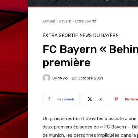
Accueil
Bayern
Extra Sportif
EXTRA SPORTIF
NEWS DU BAYERN
FC Bayern « Behin
première
By
1976
26 Octobre 2021
Facebook
X
Pintere
Un groupe restreint d’invités a assisté à une é
deux premiers épisodes de « FC Bayern — Beh
de Munich, les personnes impliquées dans la 