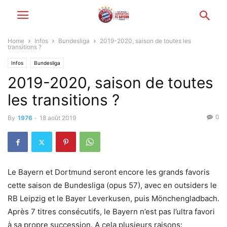
Home
Infos
Bundesliga
2019-2020, saison de toutes les
transitions ?
Infos
Bundesliga
2019-2020, saison de toutes
les transitions ?
0
By
1976
-
18 août 2019
Le Bayern et Dortmund seront encore les grands favoris
cette saison de Bundesliga (opus 57), avec en outsiders le
RB Leipzig et le Bayer Leverkusen, puis Mönchengladbach.
Après 7 titres consécutifs, le Bayern n’est pas l’ultra favori
à sa propre succession. A cela plusieurs raisons: