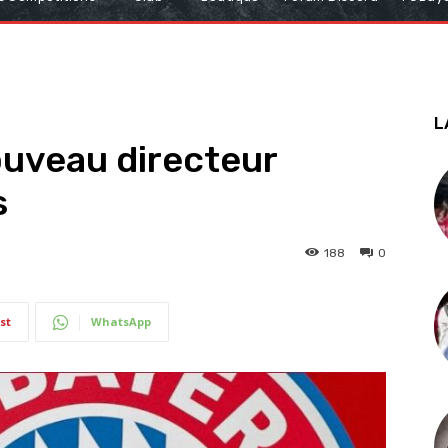
L
nouveau directeur
s
188
0
st
WhatsApp