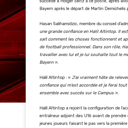
succède à Holger Seitz à ce poste, après avoi
Bayern après le départ de Martin Demichelis
Hasan Salihamidzic, membre du conseil d’admi
une grande confiance en Halil Altintop. Il e
sait comment les choses fonctionnent et app
de football professionnel. Dans son rôle, Ha
travailler avec lui et je lui souhaite tout le
Bayern ».
Halil Altintop : «
J’ai vraiment hâte de relever
confiance qui m’est accordée et je ferai tou
ensemble avec succès sur le Campus ».
Halil Altintop a rejoint la configuration de
entraîneur adjoint des U16 avant de prendre 
jeunes joueurs faisant le pas vers la première