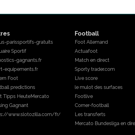
tres
Football
s-parissportifs-gratuits
Foot Allemand
aire Sportif
Actuafoot
ostics-gagnants.fr
Match en direct
rt-equipements.fr
Sporty trader.com
ern Foot
Live score
ball predictions
le mulot des surfaces
t Tipps Heute
Mercato
Footlive
sing Gagnant
Corner-football
ps://www.slotozilla.com/fr/
Les transferts
Mercato Bundesliga en dir