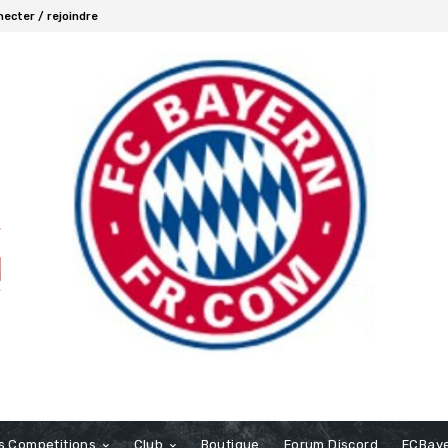
ecter / rejoindre
s Competitions
Club
Boutique
Forum Discord
FCBaye