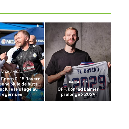
MATCH AMICAL
-Egern 0-15 Bayern
TRANSFERTS
: une pluie de buts
nclure le stage au
OFF. Konrad Laimer
Tegernsee
prolonge > 2029