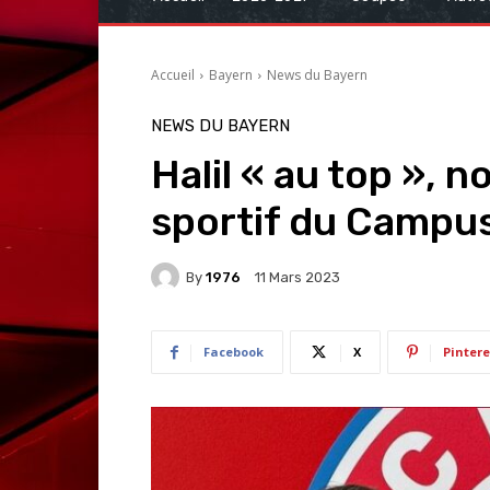
Accueil
Bayern
News du Bayern
NEWS DU BAYERN
Halil « au top », 
sportif du Campu
By
1976
11 Mars 2023
Facebook
X
Pintere