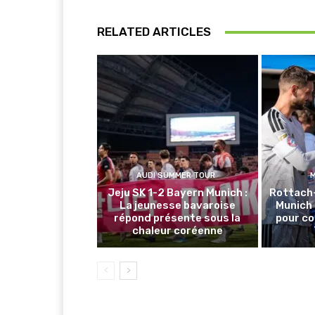
RELATED ARTICLES
AUDI SUMMER TOUR
Jeju SK 1-2 Bayern Munich :
Rottach
La jeunesse bavaroise
Munich 
répond présente sous la
pour co
chaleur coréenne