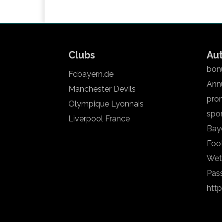
Clubs
Au
bonu
Fcbayern.de
Annu
Manchester Devils
pron
Olympique Lyonnais
spo
Liverpool France
Bay
Foot
Wet
Pas
htt