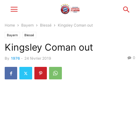
Home
Bayern
Blessé
Kingsley Coman out
Bayern
Blessé
Kingsley Coman out
0
By
1976
-
24 février 2019