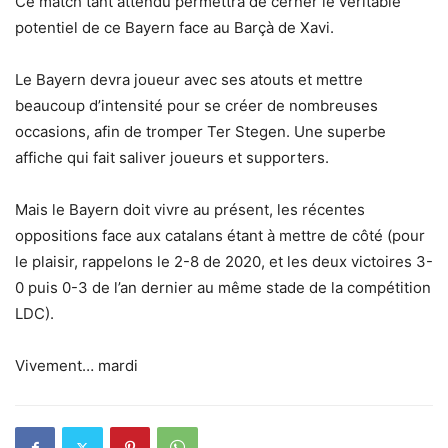
Ce match tant attendu permettra de cerner le véritable
potentiel de ce Bayern face au Barçà de Xavi.
Le Bayern devra joueur avec ses atouts et mettre
beaucoup d’intensité pour se créer de nombreuses
occasions, afin de tromper Ter Stegen. Une superbe
affiche qui fait saliver joueurs et supporters.
Mais le Bayern doit vivre au présent, les récentes
oppositions face aux catalans étant à mettre de côté (pour
le plaisir, rappelons le 2-8 de 2020, et les deux victoires 3-
0 puis 0-3 de l’an dernier au même stade de la compétition
LDC).
Vivement… mardi