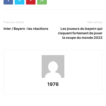
Previous article
Next article
Inter / Bayern : les réactions
Les joueurs du bayern qui
risquent fortement de jouer
la coupe du monde 2022
1976