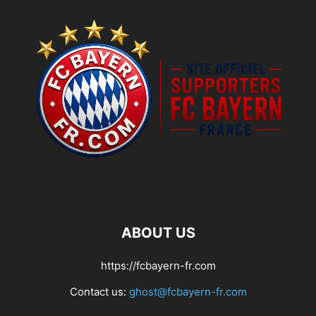
ABOUT US
https://fcbayern-fr.com
Contact us:
ghost@fcbayern-fr.com