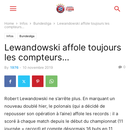
Home
Infos
Bundesliga
Lewandowski affole toujours les
compteurs…
Infos
Bundesliga
Lewandowski affole toujours
les compteurs…
0
By
1976
-
10 novembre 2019
Robert Lewandowski ne s’arrête plus. En marquant un
nouveau doublé hier, le polonais (qui a décidé de
repousser son opération à l’aine) affole les records : il a
scoré à chaque match depuis le début du championnat (11
journée = record) et compte désormais 16 buts en 11